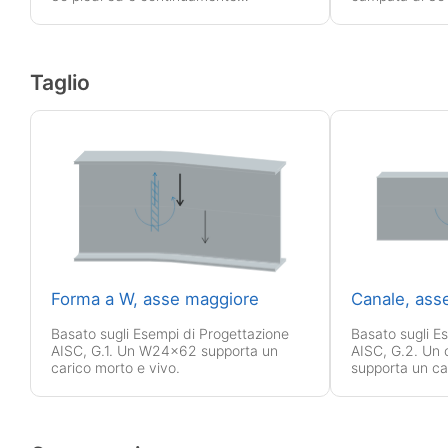
controventato per supportare carichi
segmenti (Lb = 
uniformi permanenti e variabili.
carichi uniformi
Taglio
Forma a W, asse maggiore
Canale, ass
Basato sugli Esempi di Progettazione
Basato sugli E
AISC, G.1. Un W24x62 supporta un
AISC, G.2. Un
carico morto e vivo.
supporta un ca