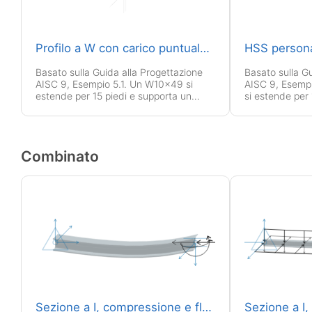
Profilo a W con carico puntuale, incernierato torsionalmente
Basato sulla Guida alla Progettazione
Basato sulla G
AISC 9, Esempio 5.1. Un W10x49 si
AISC 9, Esemp
estende per 15 piedi e supporta un
si estende per 
carico di 15 kip a 6 pollici dal centro di
carico di 15 kip
taglio a metà campata.
taglio a metà 
Combinato
Sezione a I, compressione e flessione biassiale