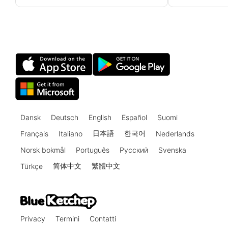
Buildings" dell'AISC, Capitolo C,
Buildings" dell
Progettazione per la Stabilità. Un'asta
Progettazione per
trave-colonna semplicemente
trave-colonna 
appoggiata è soggetta a un carico
è soggetta a un
assiale contemporaneo a un carico
contemporaneo 
trasversale uniformemente distribuito
sua estremità.
tra i supporti.
Dansk
Deutsch
English
Español
Suomi
日本語
한국어
Français
Italiano
Nederlands
Norsk bokmål
Português
Русский
Svenska
简体中文
繁體中文
Türkçe
Privacy
Termini
Contatti