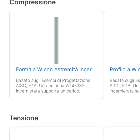
Compressione
Forma a W con estremità incernierate
Basato sugli Esempi di Progettazione
Basato sugli E
AISC, E.1A. Una colonna W14x132
AISC, E.1B. U
incernierata supporta un carico
incernierata s
permanente e un carico variabile.
un carico vivo.
Tensione