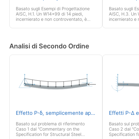
Basato sugli Esempi di Progettazione
Basato sugli E
AISC, H.1. Un W14x99 di 14 piedi,
AISC, H.3. Un 
incernierato e non controventato, è
incernierato e
caricato con compressione combinata
caricato con 
e momenti flettenti su entrambi gli assi.
e momenti flett
Analisi di Secondo Ordine
Effetto P-δ, semplicemente appoggiato
Effetti P-Δ 
Basato sul problema di riferimento
Basato sul pro
Caso 1 dal "Commentary on the
Caso 2 dal "C
Specification for Structural Steel
Specification f