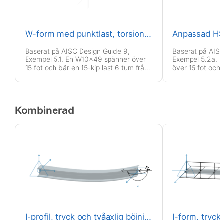
W-form med punktlast, torsionsledad
Baserat på AISC Design Guide 9,
Baserat på AIS
Exempel 5.1. En W10x49 spänner över
Exempel 5.2a.
15 fot och bär en 15-kip last 6 tum från
över 15 fot och
skjuvcentrum vid mittspann.
tum från skjuv
Kombinerad
I-profil, tryck och tvåaxlig böjning