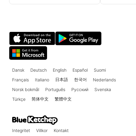
Kapitel C, Design för stabilitet. En
Kapitel C, Design
enkelt upplagd balk-pelare utsätts för
fastbaserad ko
en axial last samtidigt med en jämnt
för en axiell l
fördelad tvärlast mellan stöden.
sidolast vid d
Dansk
Deutsch
English
Español
Suomi
日本語
한국어
Français
Italiano
Nederlands
Norsk bokmål
Português
Русский
Svenska
简体中文
繁體中文
Türkçe
Integritet
Villkor
Kontakt