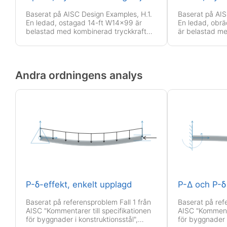
Baserat på AISC Design Examples, H.1.
Baserat på AIS
En ledad, ostagad 14-ft W14x99 är
En ledad, obr
belastad med kombinerad tryckkraft
är belastad me
och böjmoment kring båda axlarna.
och böjmoment
Andra ordningens analys
P-δ-effekt, enkelt upplagd
P-Δ och P-δ 
Baserat på referensproblem Fall 1 från
Baserat på ref
AISC "Kommentarer till specifikationen
AISC "Kommenta
för byggnader i konstruktionsstål",
för byggnader 