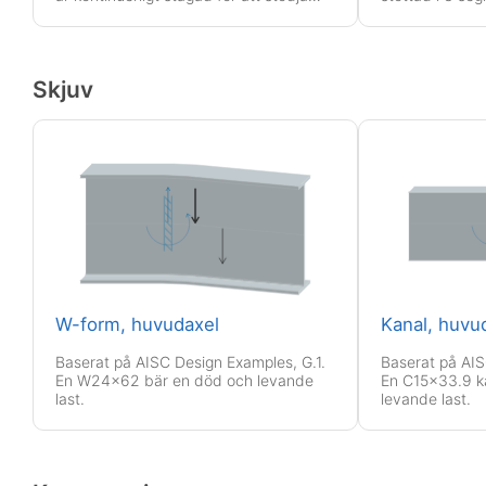
jämna döda och levande laster.
att bära jämn
laster.
Skjuv
W-form, huvudaxel
Kanal, huvu
Baserat på AISC Design Examples, G.1.
Baserat på AIS
En W24x62 bär en död och levande
En C15x33.9 k
last.
levande last.