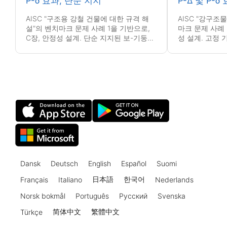
P-δ 효과, 단순 지지
P-Δ 및 P-δ
AISC "구조용 강철 건물에 대한 규격 해
AISC "강구조
설"의 벤치마크 문제 사례 1을 기반으로,
마크 문제 사례 
C장, 안정성 설계. 단순 지지된 보-기둥은
성 설계. 고정 기초 캔틸레버 보-기둥은 축
지지대 사이에 균일하게 분포된 횡하중과
하중과 동시에 
동시에 축하중을 받습니다.
다.
Dansk
Deutsch
English
Español
Suomi
日本語
한국어
Français
Italiano
Nederlands
Norsk bokmål
Português
Русский
Svenska
简体中文
繁體中文
Türkçe